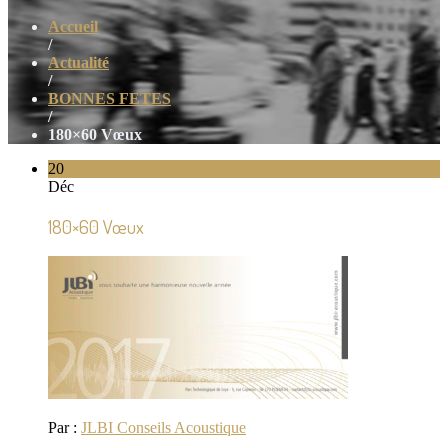
Accueil
/
Actualité
/
BONNES FETES
/
180×60 Vœux
20
Déc
180×60 Vœux
Par :
JLBI Conseils Acoustique