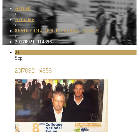
Accueil
/
Actualité
/
8EME COLLOQUE EOLIEN - PARIS
/
20170921_114856
21
Sep
20170921_114856