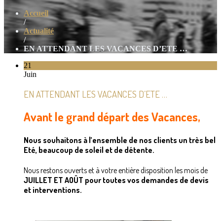
Accueil
/
Actualité
/
EN ATTENDANT LES VACANCES D’ETE …
21
Juin
EN ATTENDANT LES VACANCES D’ETE …
Avant le grand départ des Vacances,
Nous souhaitons à l’ensemble de nos clients un très bel
Eté, beaucoup de soleil et de détente.
Nous restons ouverts et à votre entière disposition les mois de
JUILLET ET AOÛT
pour toutes vos demandes de devis
et interventions.