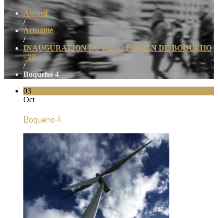
Accueil
/
Actualité
/
INAUGURATION DU PARC EOLIEN DE BOQUEHO
- 22
/
Boqueho 4
03
Oct
Boqueho 4