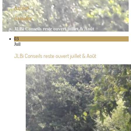
Accueil
/
Actualité
/
JLBi Conseils reste ouvert juillet & Août
03
Juil
JLBi Conseils reste ouvert juillet & Août