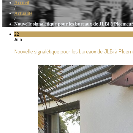
Accueil
/
Actualité
/
Nouvelle signalétique pour les bureaux de JLBi à Ploemeu
22
Juin
Nouvelle signalétique pour les bureaux de JLBi à Ploe