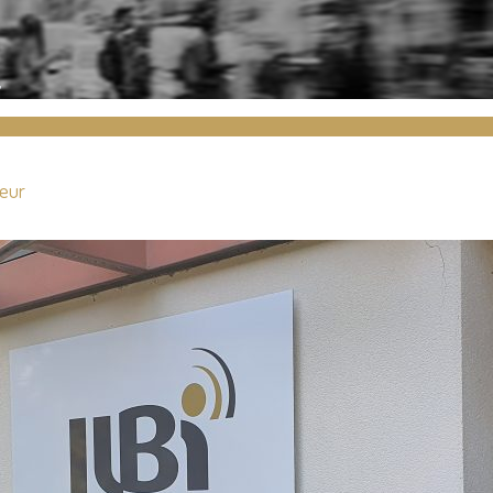
r
meur