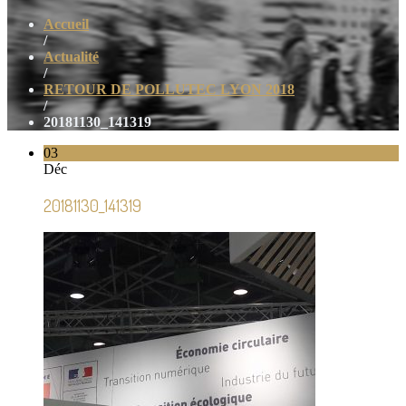
Accueil
/
Actualité
/
RETOUR DE POLLUTEC LYON 2018
/
20181130_141319
03
Déc
20181130_141319