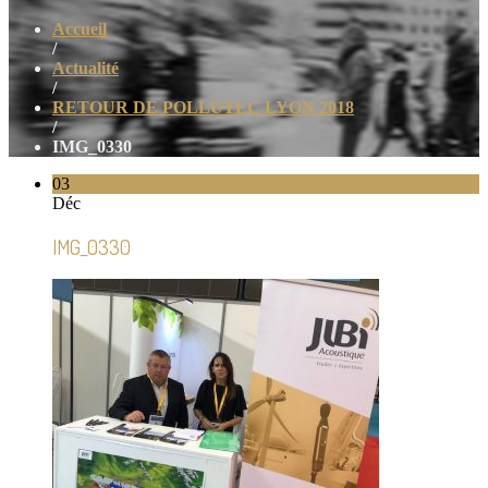
Accueil
/
Actualité
/
RETOUR DE POLLUTEC LYON 2018
/
IMG_0330
03
Déc
IMG_0330