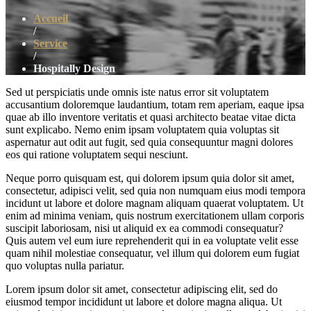
Accueil
/
Service
/
Hospitally Design
Sed ut perspiciatis unde omnis iste natus error sit voluptatem
accusantium doloremque laudantium, totam rem aperiam, eaque ipsa
quae ab illo inventore veritatis et quasi architecto beatae vitae dicta
sunt explicabo. Nemo enim ipsam voluptatem quia voluptas sit
aspernatur aut odit aut fugit, sed quia consequuntur magni dolores
eos qui ratione voluptatem sequi nesciunt.
Neque porro quisquam est, qui dolorem ipsum quia dolor sit amet,
consectetur, adipisci velit, sed quia non numquam eius modi tempora
incidunt ut labore et dolore magnam aliquam quaerat voluptatem. Ut
enim ad minima veniam, quis nostrum exercitationem ullam corporis
suscipit laboriosam, nisi ut aliquid ex ea commodi consequatur?
Quis autem vel eum iure reprehenderit qui in ea voluptate velit esse
quam nihil molestiae consequatur, vel illum qui dolorem eum fugiat
quo voluptas nulla pariatur.
Lorem ipsum dolor sit amet, consectetur adipiscing elit, sed do
eiusmod tempor incididunt ut labore et dolore magna aliqua. Ut