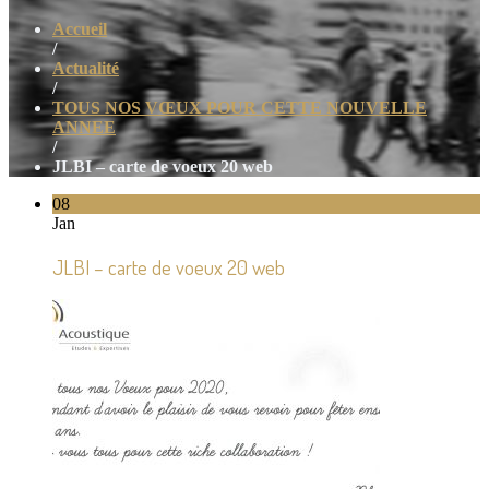
Accueil
/
Actualité
/
TOUS NOS VŒUX POUR CETTE NOUVELLE
ANNEE
/
JLBI – carte de voeux 20 web
08
Jan
JLBI – carte de voeux 20 web